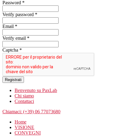
Password *
Verify password *
Email *
Verify email *
Captcha *
Registrati
Benvenuto su PaxLab
Chi siamo
Contattaci
Chiamaci: (+39) 06 77073680
Home
VISIONE
CONVEGNI