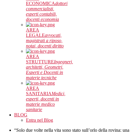
ECONOMICA
dottori
commercialisti,
esperti contabili,
docenti economia
AREA
LEGALE
avvocati,
magistrati a riposo,
notai, docenti diritto
AREA
STRUTTURE
Ingegneri,
architetti, Geometri,
Esperti e Docenti in
materie tecniche
AREA
SANITARIA
Medici,
esperti, docenti in
materie medico
sanitarie
BLOG
Entra nel Blog
“Solo due volte nella vita sono stato sull’orlo della rovina: una