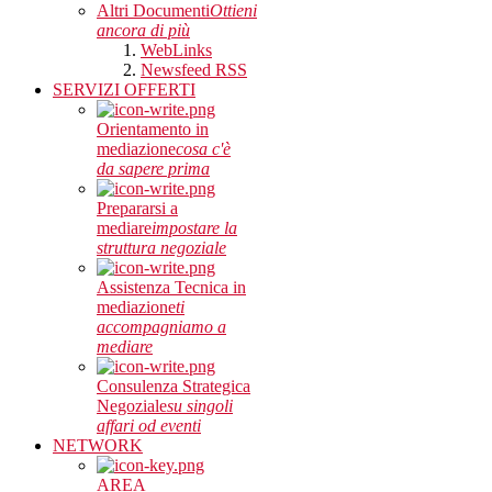
Altri Documenti
Ottieni
ancora di più
WebLinks
Newsfeed RSS
SERVIZI OFFERTI
Orientamento in
mediazione
cosa c'è
da sapere prima
Prepararsi a
mediare
impostare la
struttura negoziale
Assistenza Tecnica in
mediazione
ti
accompagniamo a
mediare
Consulenza Strategica
Negoziale
su singoli
affari od eventi
NETWORK
AREA