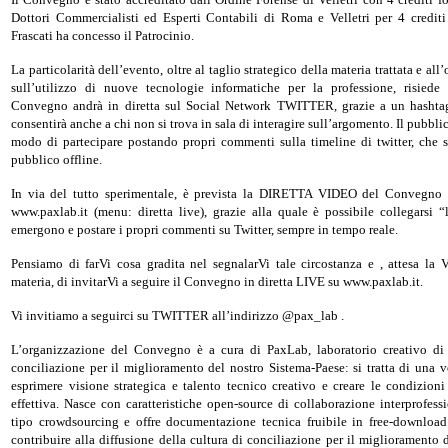
Dottori Commercialisti ed Esperti Contabili di Roma e Velletri per 4 crediti
Frascati ha concesso il Patrocinio.
La particolarità dell’evento, oltre al taglio strategico della materia trattata e all’
sull’utilizzo di nuove tecnologie informatiche per la professione, risiede 
Convegno andrà in diretta sul Social Network TWITTER, grazie a un hashta
consentirà anche a chi non si trova in sala di interagire sull’argomento. Il pubbli
modo di partecipare postando propri commenti sulla timeline di twitter, che sa
pubblico offline.
In via del tutto sperimentale, è prevista la DIRETTA VIDEO del Convegno
www.paxlab.it (menu: diretta live), grazie alla quale è possibile collegarsi 
emergono e postare i propri commenti su Twitter, sempre in tempo reale.
Pensiamo di farVi cosa gradita nel segnalarVi tale circostanza e , attesa la V
materia, di invitarVi a seguire il Convegno in diretta LIVE su www.paxlab.it.
Vi invitiamo a seguirci su TWITTER all’indirizzo @pax_lab .
L’organizzazione del Convegno è a cura di PaxLab, laboratorio creativo di
conciliazione per il miglioramento del nostro Sistema-Paese: si tratta di una 
esprimere visione strategica e talento tecnico creativo e creare le condizioni
effettiva. Nasce con caratteristiche open-source di collaborazione interprofess
tipo crowdsourcing e offre documentazione tecnica fruibile in free-download.
contribuire alla diffusione della cultura di conciliazione per il miglioramento 