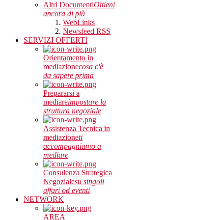
Altri Documenti
Ottieni
ancora di più
WebLinks
Newsfeed RSS
SERVIZI OFFERTI
Orientamento in
mediazione
cosa c'è
da sapere prima
Prepararsi a
mediare
impostare la
struttura negoziale
Assistenza Tecnica in
mediazione
ti
accompagniamo a
mediare
Consulenza Strategica
Negoziale
su singoli
affari od eventi
NETWORK
AREA