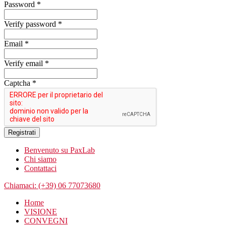
Password *
Verify password *
Email *
Verify email *
Captcha *
Registrati
Benvenuto su PaxLab
Chi siamo
Contattaci
Chiamaci: (+39) 06 77073680
Home
VISIONE
CONVEGNI