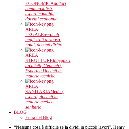
ECONOMICA
dottori
commercialisti,
esperti contabili,
docenti economia
AREA
LEGALE
avvocati,
magistrati a riposo,
notai, docenti diritto
AREA
STRUTTURE
Ingegneri,
architetti, Geometri,
Esperti e Docenti in
materie tecniche
AREA
SANITARIA
Medici,
esperti, docenti in
materie medico
sanitarie
BLOG
Entra nel Blog
“Nessuna cosa è difficile se la dividi in piccoli lavori”. Henry