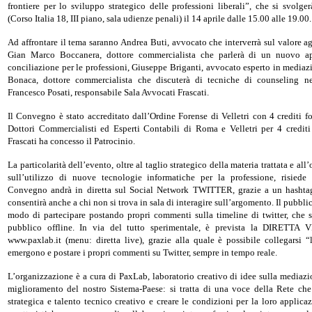
frontiere per lo sviluppo strategico delle professioni liberali”, che si svolge
(Corso Italia 18, III piano, sala udienze penali) il 14 aprile dalle 15.00 alle 19.00.
Ad affrontare il tema saranno Andrea Buti, avvocato che interverrà sul valore a
Gian Marco Boccanera, dottore commercialista che parlerà di un nuovo app
conciliazione per le professioni, Giuseppe Briganti, avvocato esperto in mediazi
Bonaca, dottore commercialista che discuterà di tecniche di counseling n
Francesco Posati, responsabile Sala Avvocati Frascati.
Il Convegno è stato accreditato dall’Ordine Forense di Velletri con 4 crediti f
Dottori Commercialisti ed Esperti Contabili di Roma e Velletri per 4 crediti
Frascati ha concesso il Patrocinio.
La particolarità dell’evento, oltre al taglio strategico della materia trattata e all’
sull’utilizzo di nuove tecnologie informatiche per la professione, risiede 
Convegno andrà in diretta sul Social Network TWITTER, grazie a un hashta
consentirà anche a chi non si trova in sala di interagire sull’argomento. Il pubbli
modo di partecipare postando propri commenti sulla timeline di twitter, che sa
pubblico offline. In via del tutto sperimentale, è prevista la DIRETT
www.paxlab.it (menu: diretta live), grazie alla quale è possibile collegarsi 
emergono e postare i propri commenti su Twitter, sempre in tempo reale.
L’organizzazione è a cura di PaxLab, laboratorio creativo di idee sulla mediazi
miglioramento del nostro Sistema-Paese: si tratta di una voce della Rete che
strategica e talento tecnico creativo e creare le condizioni per la loro applica