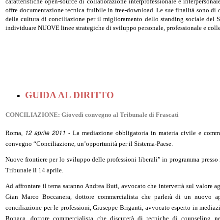
caratteristiche open-source di collaborazione interprofessionale e interpersona
offre documentazione tecnica fruibile in free-download. Le sue finalità sono di c
della cultura di conciliazione per il miglioramento dello standing sociale del 
individuare NUOVE linee strategiche di sviluppo personale, professionale e colle
GUIDA AL DIRITTO
CONCILIAZIONE: Giovedì convegno al Tribunale di Frascati
12 aprile 2011
Roma,
- La mediazione obbligatoria in materia civile e comme
convegno “Conciliazione, un’opportunità per il Sistema-Paese.
Nuove frontiere per lo sviluppo delle professioni liberali” in programma presso i
Tribunale il 14 aprile.
Ad affrontare il tema saranno Andrea Buti, avvocato che interverrà sul valore a
Gian Marco Boccanera, dottore commercialista che parlerà di un nuovo app
conciliazione per le professioni, Giuseppe Briganti, avvocato esperto in mediazi
Bonaca, dottore commercialista che discuterà di tecniche di counseling n