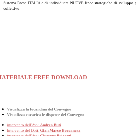
Sistema-Paese ITALIA e di individuare NUOVE linee strategiche di sviluppo pe
collettivo.
ATERIALE FREE-DOWNLOAD
Visualizza la locandina del Convegno
Visualizza e scarica le dispense del Convegno
intervento dell'Avv.
Andrea Buti
intervento del Dott.
Gian Marco Boccanera
intervento dell'Avv.
Giuseppe Briganti