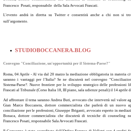
Francesco
Posati, responsabile
della Sala Avvocati Frascati.
L’evento andrà in diretta su Twitter e consentirà anche a chi non si tro
sull’argomento.
STUDIOBOCCANERA.BLOG
Convegno "Conciliazione, un'opportunità per il Sistema-Paese?"
Roma, 04 Aprile - Al via dal 20 marzo la mediazione obbligatoria in materia ci
saranno i vantaggi per l’Italia? Se ne discuterà nel convegno “Conciliazion
Sistema-Paese?. Nuove frontiere per lo sviluppo strategico delle professioni li
Frascati al Tribunale (Corso Italia 18, III piano, sala udienze penali) il 14 aprile 
Ad affrontare il tema saranno Andrea Buti, avvocato che interverrà sul valore a
Gian Marco Boccanera, dottore commercialista che parlerà di un nuovo app
conciliazione per le professioni, Giuseppe Briganti, avvocato esperto in mediazi
Bonaca, dottore commercialista che discuterà di tecniche di counseling n
Francesco Posati, responsabile Sala Avvocati Frascati.
Il Convegno è stato accreditato dall’Ordine Forense di Velletri con 4 crediti f