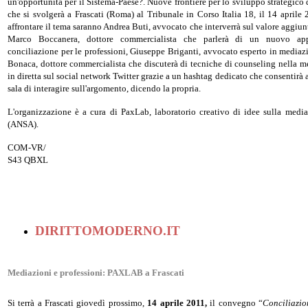
un'opportunità per il Sistema-Paese?. Nuove frontiere per lo sviluppo strategico d
che si svolgerà a Frascati (Roma) al Tribunale in Corso Italia 18, il 14 aprile
affrontare il tema saranno Andrea Buti, avvocato che interverrà sul valore aggiu
Marco Boccanera, dottore commercialista che parlerà di un nuovo appr
conciliazione per le professioni, Giuseppe Briganti, avvocato esperto in mediazi
Bonaca, dottore commercialista che discuterà di tecniche di counseling nella m
in diretta sul social network Twitter grazie a un hashtag dedicato che consentirà 
sala di interagire sull'argomento, dicendo la propria.
L'organizzazione è a cura di PaxLab, laboratorio creativo di idee sulla media
(ANSA).
COM-VR/
S43 QBXL
DIRITTOMODERNO.IT
Mediazioni e professioni: PAXLAB a Frascati
Si terrà a Frascati giovedì prossimo,
14 aprile 2011,
il convegno “
Conciliazio