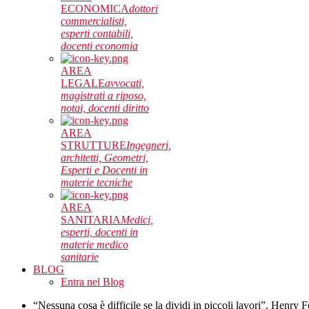
ECONOMICA
dottori
commercialisti,
esperti contabili,
docenti economia
AREA
LEGALE
avvocati,
magistrati a riposo,
notai, docenti diritto
AREA
STRUTTURE
Ingegneri,
architetti, Geometri,
Esperti e Docenti in
materie tecniche
AREA
SANITARIA
Medici,
esperti, docenti in
materie medico
sanitarie
BLOG
Entra nel Blog
“Nessuna cosa è difficile se la dividi in piccoli lavori”. Henry 