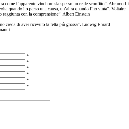
stra come l’apparente vincitore sia spesso un reale sconfitto”. Abramo L
 volta quando ho perso una causa, un’altra quando l’ho vinta”. Voltaire
o raggiunta con la comprensione”. Albert Einstein
no creda di aver ricevuto la fetta più grossa". Ludwig Ehrard
inaudi
*
*
*
*
*
*