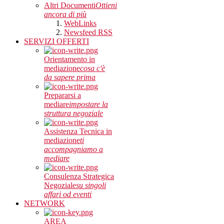
Altri Documenti
Ottieni
ancora di più
WebLinks
Newsfeed RSS
SERVIZI OFFERTI
Orientamento in
mediazione
cosa c'è
da sapere prima
Prepararsi a
mediare
impostare la
struttura negoziale
Assistenza Tecnica in
mediazione
ti
accompagniamo a
mediare
Consulenza Strategica
Negoziale
su singoli
affari od eventi
NETWORK
AREA