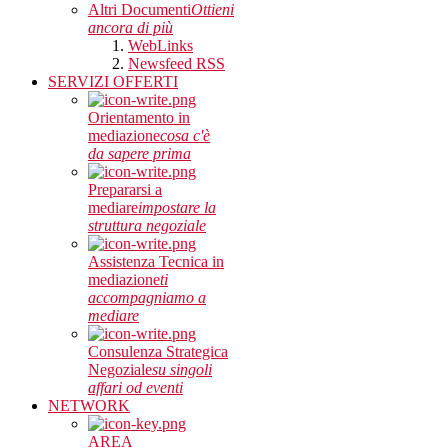
Altri Documenti
Ottieni
ancora di più
WebLinks
Newsfeed RSS
SERVIZI OFFERTI
Orientamento in
mediazione
cosa c'è
da sapere prima
Prepararsi a
mediare
impostare la
struttura negoziale
Assistenza Tecnica in
mediazione
ti
accompagniamo a
mediare
Consulenza Strategica
Negoziale
su singoli
affari od eventi
NETWORK
AREA