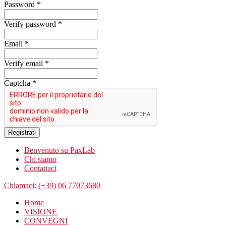
Password *
Verify password *
Email *
Verify email *
Captcha *
Registrati
Benvenuto su PaxLab
Chi siamo
Contattaci
Chiamaci: (+39) 06 77073680
Home
VISIONE
CONVEGNI