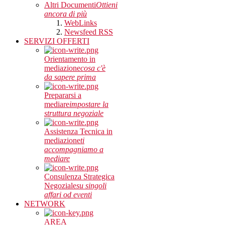
Altri Documenti
Ottieni
ancora di più
WebLinks
Newsfeed RSS
SERVIZI OFFERTI
Orientamento in
mediazione
cosa c'è
da sapere prima
Prepararsi a
mediare
impostare la
struttura negoziale
Assistenza Tecnica in
mediazione
ti
accompagniamo a
mediare
Consulenza Strategica
Negoziale
su singoli
affari od eventi
NETWORK
AREA