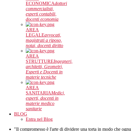
ECONOMICA
dottori
commercialisti,
esperti contabili,
docenti economia
AREA
LEGALE
avvocati,
magistrati a riposo,
notai, docenti diritto
AREA
STRUTTURE
Ingegneri,
architetti, Geometri,
Esperti e Docenti in
materie tecniche
AREA
SANITARIA
Medici,
esperti, docenti in
materie medico
sanitarie
BLOG
Entra nel Blog
"Il compromesso è l'arte di dividere una torta in modo che ognu