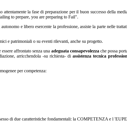
o attentamente la fase di preparazione per il buon successo della med
ling to prepare, you are preparing to Fail".
autonomo e libero esercente la professione, assiste la parte nelle tratta
ci e patrimoniali o su eventi rilevanti, anche su progetto.
er essere affrontato senza una
adeguata consapevolezza
che possa porta
iazione, arricchendola -su richiesta- di
assistenza tecnica professio
 omogenee per competenza:
oro possesso di due caratteristiche fondamentali: la COMPETENZA e l 'E