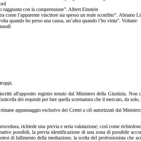
Ford
o raggiunta con la comprensione”. Albert Einstein
stra come l’apparente vincitore sia spesso un reale sconfitto”. Abramo L
 volta quando ho perso una causa, un’altra quando l’ho vinta”. Voltaire
inaudi
troppi.
 iscritti all'apposito registro tenuto dal Ministero della Giustizia. N
l'asticella dei requisiti per fare quella scrematura che il mercato, da solo,
rimane appannaggio esclusivo dei Centri a ciò autorizzati dal Minister
rocedura, richiede una previa e seria valutazione; così come richiedono 
ernative possibili, la previa identificazione di una zona di possibile ac
potesi di fallimento della mediazione, la scelta del professionista che 