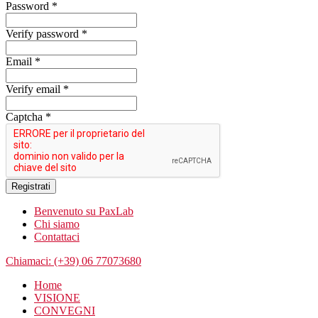
Password *
Verify password *
Email *
Verify email *
Captcha *
Registrati
Benvenuto su PaxLab
Chi siamo
Contattaci
Chiamaci: (+39) 06 77073680
Home
VISIONE
CONVEGNI