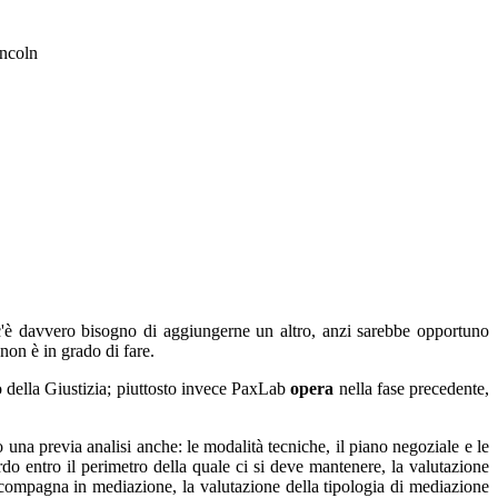
incoln
on c'è davvero bisogno di aggiungerne un altro, anzi sarebbe opportuno
 non è in grado di fare.
o della Giustizia; piuttosto invece PaxLab
opera
nella fase precedente,
una previa analisi anche: le modalità tecniche, il piano negoziale e le
cordo entro il perimetro della quale ci si deve mantenere, la valutazione
accompagna in mediazione, la valutazione della tipologia di mediazione