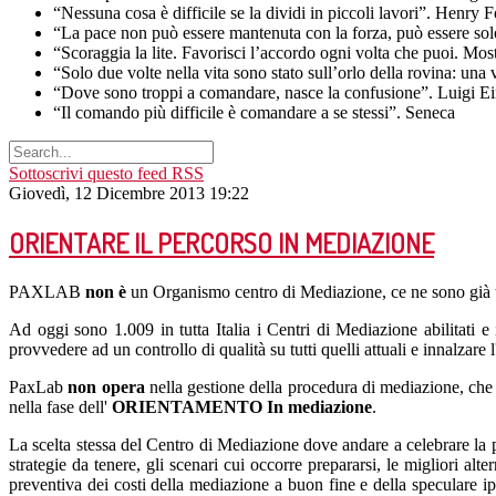
“Nessuna cosa è difficile se la dividi in piccoli lavori”. Henry 
“La pace non può essere mantenuta con la forza, può essere sol
“Scoraggia la lite. Favorisci l’accordo ogni volta che puoi. Mo
“Solo due volte nella vita sono stato sull’orlo della rovina: una
“Dove sono troppi a comandare, nasce la confusione”. Luigi E
“Il comando più difficile è comandare a se stessi”. Seneca
Sottoscrivi questo feed RSS
Giovedì, 12 Dicembre 2013 19:22
ORIENTARE IL PERCORSO IN MEDIAZIONE
PAXLAB
non è
un Organismo centro di Mediazione, ce ne sono già 
Ad oggi sono 1.009 in tutta Italia i Centri di Mediazione abilitati e
provvedere ad un controllo di qualità su tutti quelli attuali e innalzare 
PaxLab
non opera
nella gestione della procedura di mediazione, che 
nella fase dell'
ORIENTAMENTO In mediazione
.
La scelta stessa del Centro di Mediazione dove andare a celebrare la p
strategie da tenere, gli scenari cui occorre prepararsi, le migliori alt
preventiva dei costi della mediazione a buon fine e della speculare i