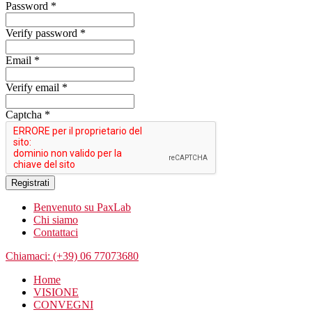
Password *
Verify password *
Email *
Verify email *
Captcha *
Registrati
Benvenuto su PaxLab
Chi siamo
Contattaci
Chiamaci: (+39) 06 77073680
Home
VISIONE
CONVEGNI