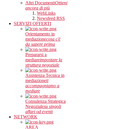
Altri Documenti
Ottieni
ancora di più
WebLinks
Newsfeed RSS
SERVIZI OFFERTI
Orientamento in
mediazione
cosa c'è
da sapere prima
Prepararsi a
mediare
impostare la
struttura negoziale
Assistenza Tecnica in
mediazione
ti
accompagniamo a
mediare
Consulenza Strategica
Negoziale
su singoli
affari od eventi
NETWORK
AREA