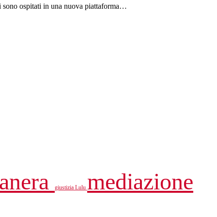
li sono ospitati in una nuova piattaforma…
canera
mediazione
giustizia
Lulu