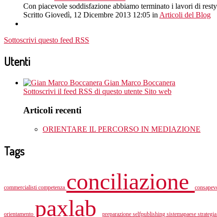
Con piacevole soddisfazione abbiamo terminato i lavori di resty
Scritto Giovedì, 12 Dicembre 2013 12:05
in
Articoli del Blog
Sottoscrivi questo feed RSS
Utenti
Gian Marco Boccanera
Sottoscrivi il feed RSS di questo utente
Sito web
Articoli recenti
ORIENTARE IL PERCORSO IN MEDIAZIONE
Tags
conciliazione
commercialisti
competenza
consapev
paxlab
orientamento
preparazione
selfpublishing
sistemapaese
strategi