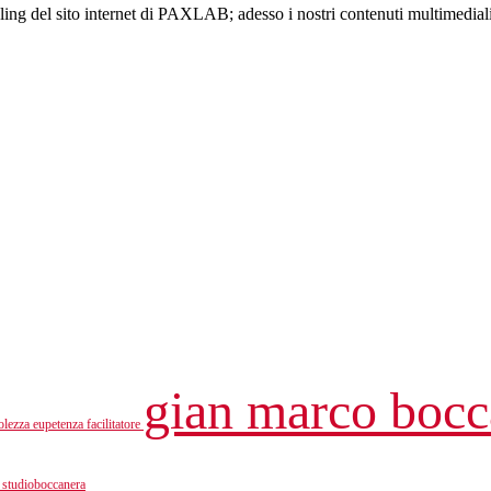
ling del sito internet di PAXLAB; adesso i nostri contenuti multimedia
gian marco boc
olezza
eupetenza
facilitatore
a
studioboccanera