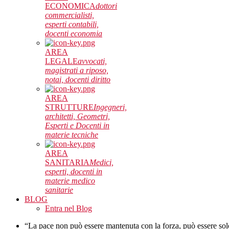
ECONOMICA
dottori
commercialisti,
esperti contabili,
docenti economia
AREA
LEGALE
avvocati,
magistrati a riposo,
notai, docenti diritto
AREA
STRUTTURE
Ingegneri,
architetti, Geometri,
Esperti e Docenti in
materie tecniche
AREA
SANITARIA
Medici,
esperti, docenti in
materie medico
sanitarie
BLOG
Entra nel Blog
“La pace non può essere mantenuta con la forza, può essere sol