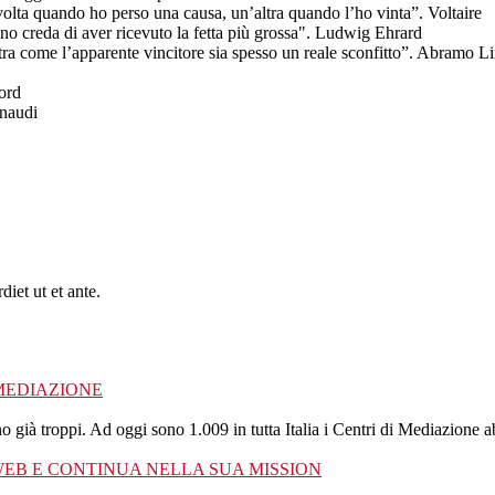
 volta quando ho perso una causa, un’altra quando l’ho vinta”. Voltaire
no creda di aver ricevuto la fetta più grossa". Ludwig Ehrard
stra come l’apparente vincitore sia spesso un reale sconfitto”. Abramo L
Ford
inaudi
diet ut et ante.
MEDIAZIONE
à troppi. Ad oggi sono 1.009 in tutta Italia i Centri di Mediazione a
 WEB E CONTINUA NELLA SUA MISSION