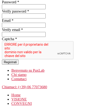
Password *
Verify password *
Email *
Verify email *
Captcha *
Registrati
Benvenuto su PaxLab
Chi siamo
Contattaci
Chiamaci: (+39) 06 77073680
Home
VISIONE
CONVEGNI