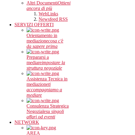
Altri Documenti
Ottieni
ancora di più
WebLinks
Newsfeed RSS
SERVIZI OFFERTI
Orientamento in
mediazione
cosa c'è
da sapere prima
Prepararsi a
mediare
impostare la
struttura negoziale
Assistenza Tecnica in
mediazione
ti
accompagniamo a
mediare
Consulenza Strategica
Negoziale
su singoli
affari od eventi
NETWORK
AREA