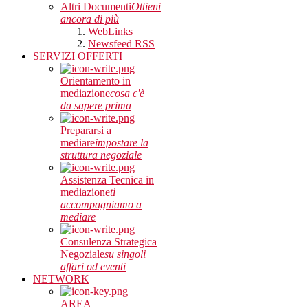
Altri Documenti
Ottieni
ancora di più
WebLinks
Newsfeed RSS
SERVIZI OFFERTI
Orientamento in
mediazione
cosa c'è
da sapere prima
Prepararsi a
mediare
impostare la
struttura negoziale
Assistenza Tecnica in
mediazione
ti
accompagniamo a
mediare
Consulenza Strategica
Negoziale
su singoli
affari od eventi
NETWORK
AREA