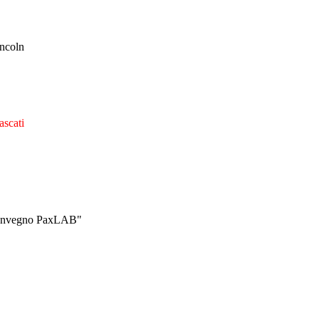
incoln
ascati
l Convegno PaxLAB"