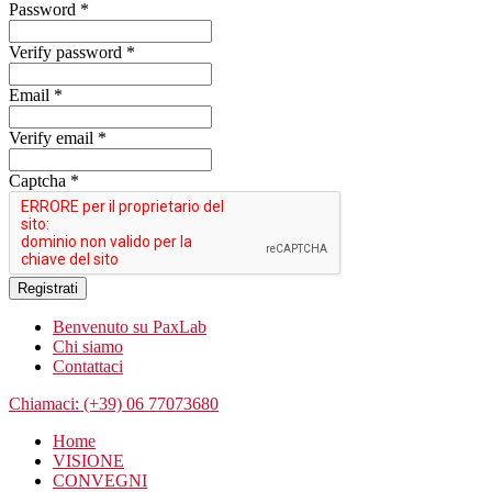
Password *
Verify password *
Email *
Verify email *
Captcha *
Registrati
Benvenuto su PaxLab
Chi siamo
Contattaci
Chiamaci: (+39) 06 77073680
Home
VISIONE
CONVEGNI