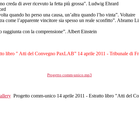
no creda di aver ricevuto la fetta più grossa". Ludwig Ehrard
Ford
 volta quando ho perso una causa, un’altra quando l’ho vinta”. Voltaire
stra come l’apparente vincitore sia spesso un reale sconfitto”. Abramo L
o raggiunta con la comprensione”. Albert Einstein
tto libro " Atti del Convegno PaxLAB” 14 aprile 2011 - Tribunale di Fr
Progetto comm-unico.mp3
llery
Progetto comm-unico 14 aprile 2011 - Estratto libro "Atti de