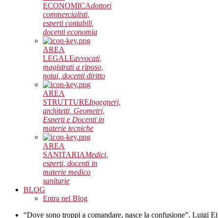
ECONOMICA
dottori
commercialisti,
esperti contabili,
docenti economia
AREA
LEGALE
avvocati,
magistrati a riposo,
notai, docenti diritto
AREA
STRUTTURE
Ingegneri,
architetti, Geometri,
Esperti e Docenti in
materie tecniche
AREA
SANITARIA
Medici,
esperti, docenti in
materie medico
sanitarie
BLOG
Entra nel Blog
“Dove sono troppi a comandare, nasce la confusione”. Luigi E